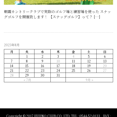
朝霧カントリークラブで実際のゴルフ場と練習場を使った スナッ
グゴルフを開催致します！ 【スナッグゴルフ】って？ […]
2023年8月
月
火
水
木
金
土
日
1
2
3
4
5
6
7
8
9
10
11
12
13
14
15
16
17
18
19
20
21
22
23
24
25
26
27
28
29
30
31
« 7月
9月 »
Copyright © 2017.FUJINO CLUB CO.,LTD. TEL : 0544-52-0133 FAX :