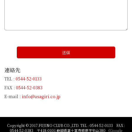
連絡先
TEL :
0544-52-0133
FAX :
0544-52-0383
E-mail :
info@asagiri.co.jp
Copyright © 2017.FUJINO CLUB CO.,LTD. TEL : 0544-52-0133 FAX :
0544-52-0383 〒418-0101 静岡県富士宮市根原字宝山380 （
Google