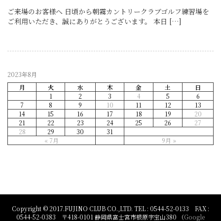
ご来場のお客様へ 日頃から朝霧カントリークラブゴルフ練習場を
ご利用いただき、誠にありがとうございます。 本日 […]
2023年8月
月
火
水
木
金
土
日
1
2
3
4
5
6
7
8
9
10
11
12
13
14
15
16
17
18
19
20
21
22
23
24
25
26
27
28
29
30
31
« 7月
9月 »
Copyright © 2017.FUJINO CLUB CO.,LTD. TEL : 0544-52-0133 FAX :
0544-52-0383 〒418-0101 静岡県富士宮市根原字宝山380 （
Google