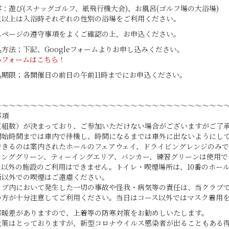
：遊び(スナッグゴルフ、紙飛行機大会)、お風呂(ゴルフ場の大浴場)
生以上は入浴時それぞれの性別の浴場をご利用ください。
ムページの遵守事項をよくご確認の上，お申込ください。
方法；下記、Googleフォームよりお申し込みください。
みフォームはこちら！
込期限；各開催日の前日の午前11時までにお申込ください。
～～～～～～～～～～～～～～～～～～～～～～～～～～～～～～～～
事項
（組数）が決まっており、ご参加いただけない場合がございますがご了
開始時間までは車内で待機し、時間になるまでは車外に出ないようにし
できるのは案内されたホールのフェアウェイ、ドライビングレンジのみで
ィンググリーン、ティーイングエリア、バンカー、練習グリーンは使用で
レ以外の施設のご利用はできません。トイレ・喫煙場所は、10番のホー
所以外での喫煙はご遠慮ください。
ラブ内において発生した一切の事故や怪我・病気等の責任は、当クラブ
の方が十分注意してご利用ください。当日はコース以外ではマスク着用
寒暖差がありますので、上着等の防寒対策をお勧めしいたします。
止策はとっておりますが、新型コロナウイルス感染者が出ることもある