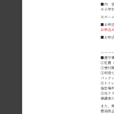
■内 容
※小学
※ホー
■お申込
お申込
■お申
～～～
■遵守
①定員
②受付
③利用
パッテ
④トイ
指定場
⑤当ク
保護者
また、
感染防