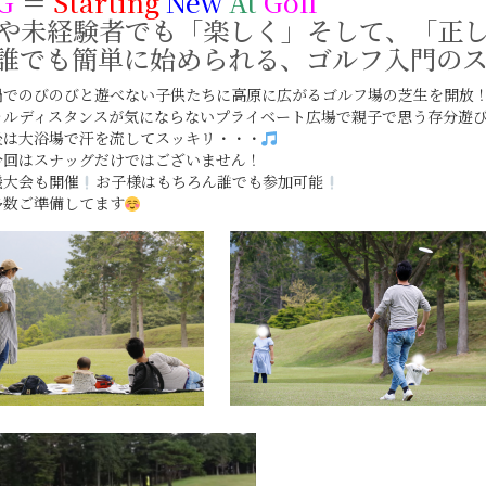
G
＝
Starting
New
At
Golf
や未経験者でも「楽しく」そして、「正
誰でも簡単に始められる、ゴルフ入門の
禍でのびのびと遊べない子供たちに高原に広がるゴルフ場の芝生を開放
ャルディスタンスが気にならないプライベート広場で親子で思う存分遊
後は大浴場で汗を流してスッキリ・・・
今回はスナッグだけではございません！
機大会も開催
お子様はもちろん誰でも参加可能
多数ご準備してます