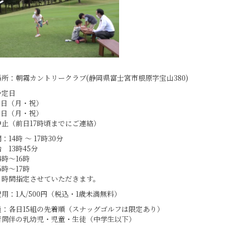
所：朝霧カントリークラブ(静岡県富士宮市根原字宝山380)
予定日
18日（月・祝）
 9日（月・祝）
止（前日17時頃までにご連絡）
14時 ～ 17時30分
 13時45分
4時～16時
6時～17時
、時間指定させていただきます。
用：1人/500円（税込・1歳未満無料）
員：各日15組の先着順（スナッグゴルフは限定あり）
者同伴の乳幼児・児童・生徒（中学生以下）