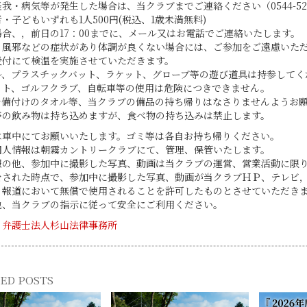
我・病気等が発生した場合は、当クラブまでご連絡ください（0544-52-0
・子どもいずれも1人500円(税込、1歳未満無料)
合、，前日の17：00までに、メール又はお電話でご連絡いたします。
，風邪などの症状があり体調が良くない場合には、ご参加をご遠慮いた
受付にて検温を実施させていただきます。
ル、プラスチックバット、ラケット、グローブ等の遊び道具は持参してく
ット、ゴルフクラブ、自転車等の使用は危険につきできません。
レ備付けのタオル等、当クラブの備品の持ち帰りはなさりませんようお
等の飲み物は持ち込めますが、食べ物の持ち込みは禁止します。
は車中にてお願いいたします。ゴミ等は各自お持ち帰りください。
個人情報は朝霧カントリークラブにて、管理、保管いたします。
報の他、参加中に撮影した写真、動画は当クラブの運営、営業活動に限
をされた時点で、参加中に撮影した写真、動画が当クラブＨＰ、テレビ
る報道において無償で使用されることを許可したものとさせていただき
他、当クラブの指示に従って安全にご利用ください。
：
弁護士法人杉山法律事務所
ED POSTS