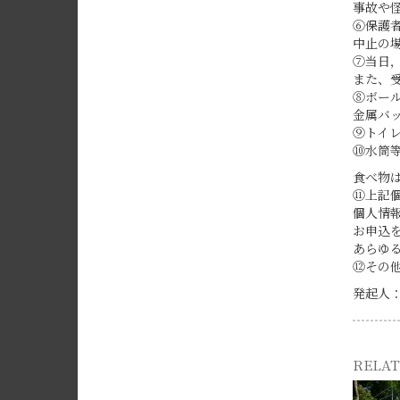
事故や怪
⑥保護者
中止の場
⑦当日
また、
⑧ボー
金属バ
⑨トイ
⑩水筒
食べ物
⑪上記
個人情
お申込
あらゆ
⑫その
発起人
RELAT