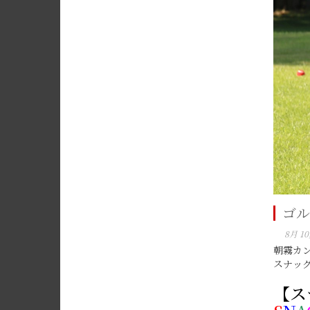
ゴル
8月 10
朝霧カ
スナッ
【ス