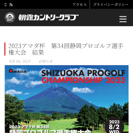
アクセス
プライバシーポリシー
Toggle
2023アマダ杯 第34回静岡プロゴルフ選手
権大会 結果
8月 04, 2023
お知らせ