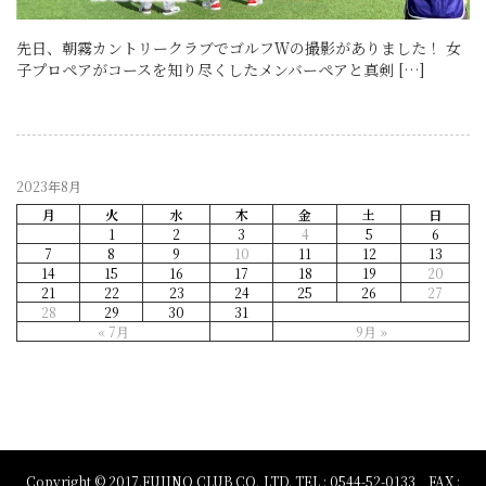
先日、朝霧カントリークラブでゴルフＷの撮影がありました！ 女
子プロペアがコースを知り尽くしたメンバーペアと真剣 […]
2023年8月
月
火
水
木
金
土
日
1
2
3
4
5
6
7
8
9
10
11
12
13
14
15
16
17
18
19
20
21
22
23
24
25
26
27
28
29
30
31
« 7月
9月 »
Copyright © 2017.FUJINO CLUB CO.,LTD. TEL : 0544-52-0133 FAX :