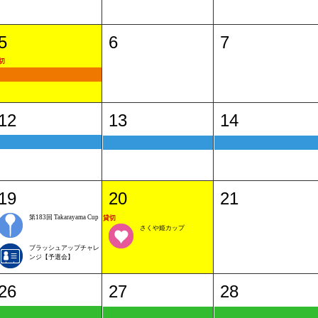
5
6
7
切
12
13
14
19
20
21
第183回 Takarayama Cup
貸切
さくや姫カップ
ブラッシュアップチャレ
ンジ【予選会】
26
27
28