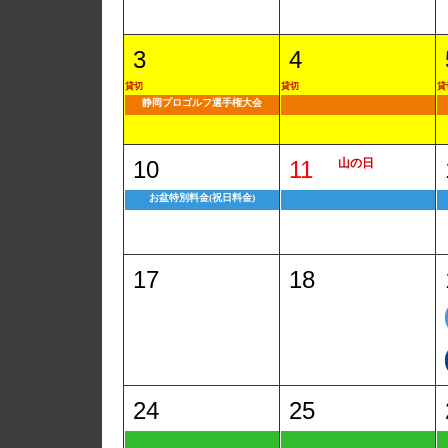
3
4
貸切
貸切
貸
静岡プロゴルフ選手権大会
10
11
山の日
お盆特別料金(祝日料金)
17
18
24
25