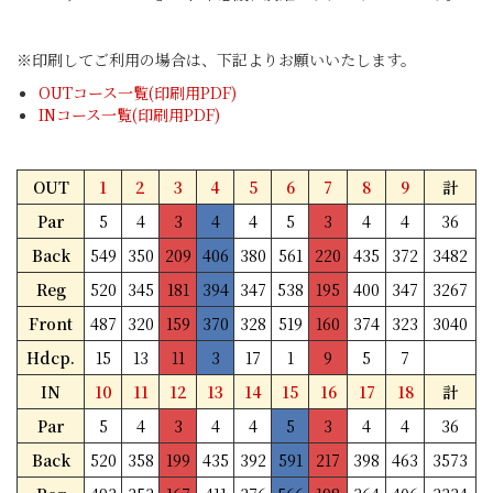
※印刷してご利用の場合は、下記よりお願いいたします。
OUTコース一覧(印刷用PDF)
INコース一覧(印刷用PDF)
OUT
1
2
3
4
5
6
7
8
9
計
Par
5
4
3
4
4
5
3
4
4
36
Back
549
350
209
406
380
561
220
435
372
3482
Reg
520
345
181
394
347
538
195
400
347
3267
Front
487
320
159
370
328
519
160
374
323
3040
Hdcp.
15
13
11
3
17
1
9
5
7
IN
10
11
12
13
14
15
16
17
18
計
Par
5
4
3
4
4
5
3
4
4
36
Back
520
358
199
435
392
591
217
398
463
3573