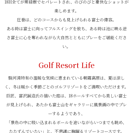
18H全てが常緑樹でセパレートされ、のびのびと豪快なショットが
楽しめます。
圧巻は、どのコースからも見上げられる富士の偉容。
ある時は富士に向ってフルスイングを放ち、ある時は池に映る逆
さ富士に心を奪われながら大自然とともにプレーをご堪能くださ
い。
Golf Resort Life
駿河湾特有の温暖な気候に恵まれている朝霧高原は、夏は涼し
く、冬は暖かく季節ごとのゴルフリゾートをご満喫いただけます。
巨匠、富沢誠造氏の描いた庭は、18ホールすべてから美しい富士
が見上げられ、あたかも富士山をギャラリーに風景画の中でプレ
ーするようであり、
「景色の中に吸い込まれるボールを追いながらいつまでも眺め、
たたずんでいたい」と、不思議に胸躍るリゾートコースです。