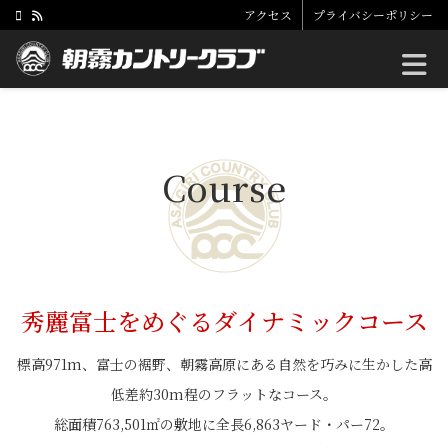
アクセス
プライバシーポリシー
Toggle
Course
秀麗富士をめぐるダイナミックコース
標高971m、富士の裾野、朝霧高原にある自然を巧みに生かした高
低差約30m程のフラットなコース。
総面積763,501㎡の敷地に全長6,863ヤード・パー72。