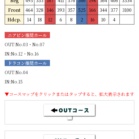
Reg
493
353
167
411
376
566
198
364
406
3334
Front
464
328
146
393
357
525
166
344
377
3100
Hdcp.
14
18
12
6
8
2
16
10
4
ニアピン推奨ホール
OUT:No.03・No.07
IN:No.12・No.16
ドラコン推奨ホール
OUT:No.04
IN:No.15
▼コースマップをクリックまたはタップすると、拡大表示されます