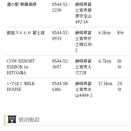
道の駅 朝霧高原
0544-52-
静岡県富
2230
士宮市根
原字宝山
492-14
銀座スエヒロ 富士店
0544-52-
静岡県富
6.1km
8分
0933
士宮市井
之頭1138-
2
COW RESORT
0544-52-
静岡県富
6.7km
10
IDEBOK in
3697
士宮市人
分
HITOANA
穴728
いでぼく MILK
0544-58-
静岡県富
17.1km
24
HOUSE
6186
士宮市北
分
山4404-2
宿泊施設