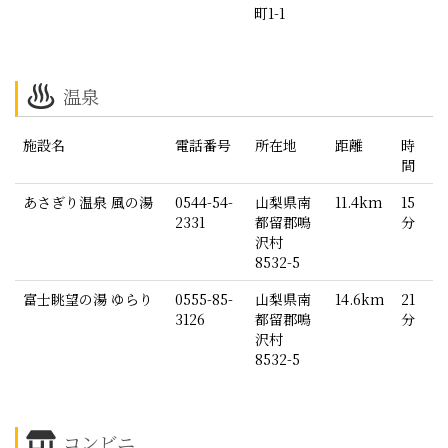
町1-1
温泉
施設名
電話番号
所在地
距離
時
間
あさぎり温泉 風の湯
0544-54-
山梨県南
11.4km
15
2331
都留郡鳴
分
沢村
8532-5
富士眺望の湯 ゆらり
0555-85-
山梨県南
14.6km
21
3126
都留郡鳴
分
沢村
8532-5
コンビニ