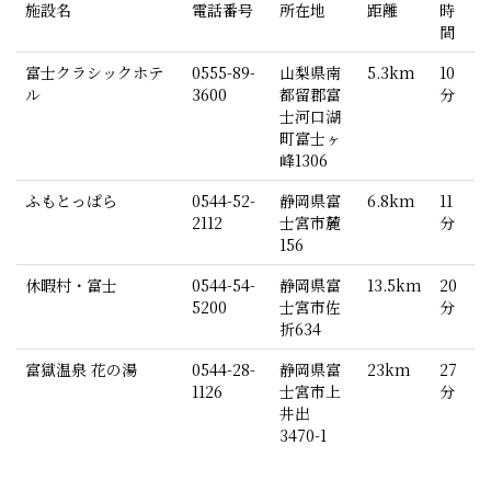
施設名
電話番号
所在地
距離
時
間
富士クラシックホテ
0555-89-
山梨県南
5.3km
10
ル
3600
都留郡富
分
士河口湖
町富士ヶ
峰1306
ふもとっぱら
0544-52-
静岡県富
6.8km
11
2112
士宮市麓
分
156
休暇村・富士
0544-54-
静岡県富
13.5km
20
5200
士宮市佐
分
折634
富獄温泉 花の湯
0544-28-
静岡県富
23km
27
1126
士宮市上
分
井出
3470-1