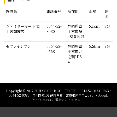
施設名
電話番号
所在地
距離
時
間
ファミリーマート 富
0544-52-
静岡県富
5.1km
8分
士宮朝霧店
3030
士宮市麓
481番地21
セブンイレブン
0554-52-
静岡県富
6.5km
9分
0668
士宮市井
之頭1118-
4
Copyright © 2017.FUJINO CLUB CO.,LTD. TEL : 0544-52-0133 FAX :
0544-52-0383 〒418-0101 静岡県富士宮市根原字宝山380 （
Google
Map
）
車および電車でのアクセス