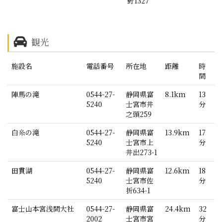
野1327
観光
施設名
電話番号
所在地
距離
時
間
陣馬の滝
0544-27-
静岡県富
8.1km
13
5240
士宮市井
分
之頭259
白糸の滝
0544-27-
静岡県富
13.9km
17
5240
士宮市上
分
井出273-1
田貫湖
0544-27-
静岡県富
12.6km
18
5240
士宮市佐
分
折634-1
富士山本宮浅間大社
0544-27-
静岡県富
24.4km
32
2002
士宮市宮
分