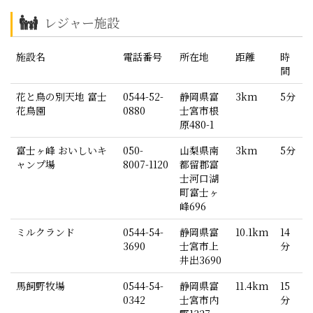
レジャー施設
施設名
電話番号
所在地
距離
時
間
花と鳥の別天地 富士
0544-52-
静岡県富
3km
5分
花鳥園
0880
士宮市根
原480-1
富士ヶ峰 おいしいキ
050-
山梨県南
3km
5分
ャンプ場
8007-1120
都留郡富
士河口湖
町富士ヶ
峰696
ミルクランド
0544-54-
静岡県富
10.1km
14
3690
士宮市上
分
井出3690
馬飼野牧場
0544-54-
静岡県富
11.4km
15
0342
士宮市内
分