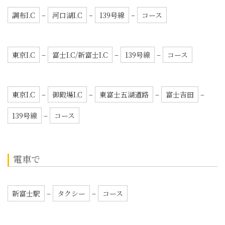
調布I.C
–
河口湖I.C
–
139号線
–
コース
東名高速道路 富士I.C/新富士I.C 経由
約110分・150km
東京I.C
–
富士I.C/新富士I.C
–
139号線
–
コース
東名高速道路 東富士五湖道路 経由
約90分・136km
東京I.C
–
御殿場I.C
–
東富士五湖道路
–
富士吉田
–
139号線
–
コース
電車で
新幹線で
タクシー約50分 10,000円程度
新富士駅
–
タクシー
–
コース
富士急行で
タクシー約40分 9,000円程度