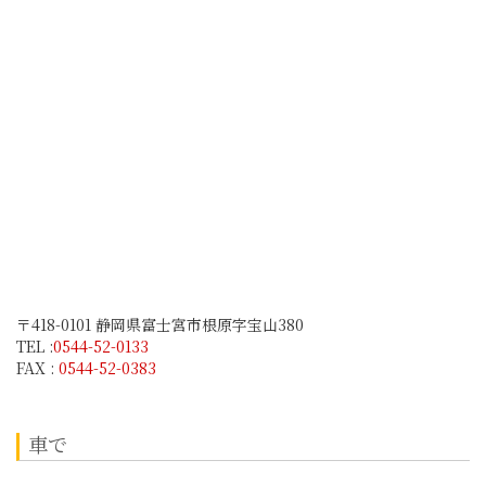
〒418-0101 静岡県富士宮市根原字宝山380
TEL :
0544-52-0133
FAX :
0544-52-0383
車で
中央自動車道
約90分・129km