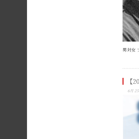
男対女 
【2
6月 25