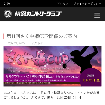
アクセス
プライバシーポリシー
Toggle
第11回さくや姫CUP開催のご案内
10月 21, 2022
お知らせ
みなさま、こんにちは！ 日に日に秋深まりつつ・・・いかがお過
ごしでしょうか。 さてさて、来月 11月 25日（ […]