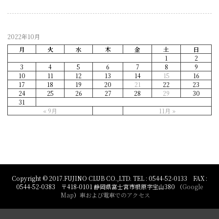
2022年10月
月
火
水
木
金
土
日
1
2
3
4
5
6
7
8
9
10
11
12
13
14
15
16
17
18
19
20
21
22
23
24
25
26
27
28
29
30
31
« 9月
11月 »
Copyright © 2017.FUJINO CLUB CO.,LTD. TEL : 0544-52-0133 FAX :
0544-52-0383 〒418-0101 静岡県富士宮市根原字宝山380 （
Google
Map
）
車および電車でのアクセス