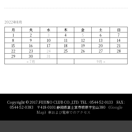
2022年8月
月
火
水
木
金
土
日
1
2
3
4
5
6
7
8
9
10
11
12
13
14
15
16
17
18
19
20
21
22
23
24
25
26
27
28
29
30
31
« 7月
9月 »
Copyright © 2017.FUJINO CLUB CO.,LTD. TEL : 0544-52-0133 FAX :
0544-52-0383 〒418-0101 静岡県富士宮市根原字宝山380 （
Google
Map
）
車および電車でのアクセス