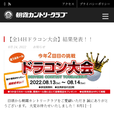
アクセス
プライバシーポリシー
Toggle
【全14Hドラコン大会】結果発表！！
8月 24, 2022
お知らせ
日頃から朝霧カントリークラブをご愛顧いただき 誠にありがと
うございます。 大変お待たせいたしました！ 8月1 […]