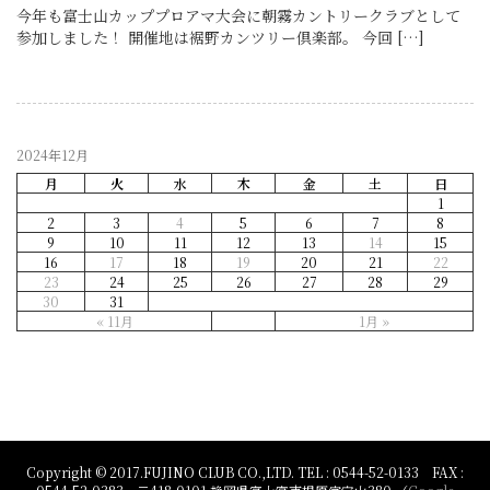
今年も富士山カッププロアマ大会に朝霧カントリークラブとして
参加しました！ 開催地は裾野カンツリー倶楽部。 今回 […]
2024年12月
月
火
水
木
金
土
日
1
2
3
4
5
6
7
8
9
10
11
12
13
14
15
16
17
18
19
20
21
22
23
24
25
26
27
28
29
30
31
« 11月
1月 »
Copyright © 2017.FUJINO CLUB CO.,LTD. TEL : 0544-52-0133 FAX :