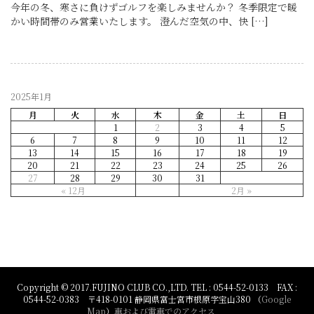
今年の冬、寒さに負けずゴルフを楽しみませんか？ 冬季限定で暖
かい時間帯のみ営業いたします。 澄んだ空気の中、快 […]
2025年1月
月
火
水
木
金
土
日
1
2
3
4
5
6
7
8
9
10
11
12
13
14
15
16
17
18
19
20
21
22
23
24
25
26
27
28
29
30
31
« 12月
2月 »
Copyright © 2017.FUJINO CLUB CO.,LTD. TEL : 0544-52-0133 FAX :
0544-52-0383 〒418-0101 静岡県富士宮市根原字宝山380 （
Google
Map
）
車および電車でのアクセス