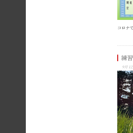
コロナで
練習
9月 12