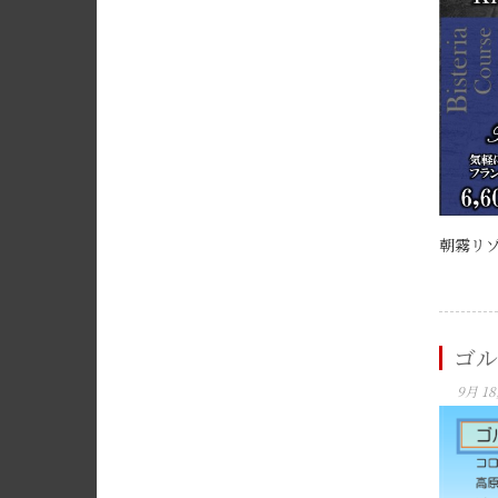
朝霧リゾ
ゴル
9月 18