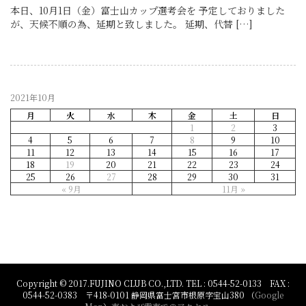
本日、10月1日（金）富士山カップ選考会を 予定しておりました
が、天候不順の為、延期と致しました。 延期、代替 […]
2021年10月
月
火
水
木
金
土
日
1
2
3
4
5
6
7
8
9
10
11
12
13
14
15
16
17
18
19
20
21
22
23
24
25
26
27
28
29
30
31
« 9月
11月 »
Copyright © 2017.FUJINO CLUB CO.,LTD. TEL : 0544-52-0133 FAX :
0544-52-0383 〒418-0101 静岡県富士宮市根原字宝山380 （
Google