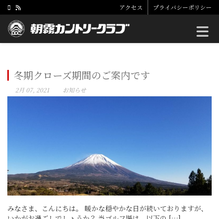
アクセス
プライバシーポリシー
Toggle
冬期クローズ期間のご案内です
2月 07, 2021
お知らせ
みなさま、こんにちは。 暖かな穏やかな日が続いておりますが、
いかがお過ごしでしょうか？ 当ゴルフ場は、以下の […]