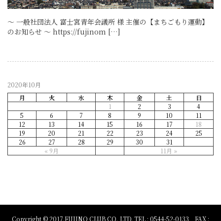
～ 一般社団法人 富士宮青年会議所 様 主催の【まちごもり運動】
のお知らせ ～ https://fujinom […]
2020年10月
月
火
水
木
金
土
日
1
2
3
4
5
6
7
8
9
10
11
12
13
14
15
16
17
18
19
20
21
22
23
24
25
26
27
28
29
30
31
« 9月
11月 »
Copyright © 2017.FUJINO CLUB CO.,LTD. TEL : 0544-52-0133 FAX :