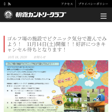
アクセス
プライバシーポリシー
Toggle
ゴルフ場の施設でピクニック気分で遊んでみ
よう！ 11月14日(土)開催！！好評につきキ
ャンセル待ちとなります！
10月 18, 2020
お知らせ