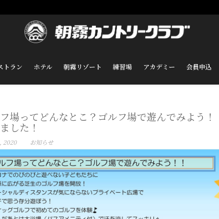
ストラン
ホテル
朝霧リゾート
練習場
アカデミー
会員申込
フ場ってどんなとこ？ゴルフ場で遊んでみよう！！※
ました！
, 2020
お知らせ