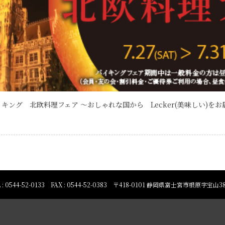
キング 北欧料理フェア ～おしゃれな国から Lecker(美味しい)をお
 TEL : 0544-52-0133 FAX : 0544-52-0383 〒418-0101 静岡県富士宮市根原字宝山3