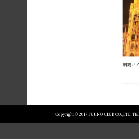
朝霧バイ
Copyright © 2017.FUJINO CLUB CO.,LTD.