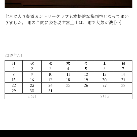
七月に入り朝霧カントリークラブも本格的な梅雨空となってまい
りました。 雨の合間に姿を現す富士山は、雨で大気が洗 […]
2019年7月
月
火
水
木
金
土
日
1
2
3
4
5
6
7
8
9
10
11
12
13
14
15
16
17
18
19
20
21
22
23
24
25
26
27
28
29
30
31
« 6月
8月 »