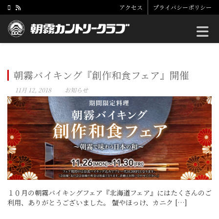
アクセス
プライバシーポリシー
Toggle
朝霧バイキング『創作和食フェア』開催
11月 12, 2018
お知らせ
１０月の朝霧バイキングフェア『北海道フェア』にはたくさんのご
利用、ありがとうございました。 蟹やほっけ、カニク […]