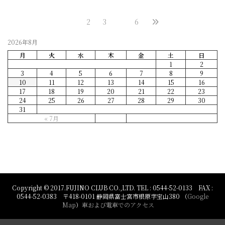
1
2
3
…
6
2026年8月
月
火
水
木
金
土
日
1
2
3
4
5
6
7
8
9
10
11
12
13
14
15
16
17
18
19
20
21
22
23
24
25
26
27
28
29
30
31
« 7月
Copyright © 2017.FUJINO CLUB CO.,LTD. TEL : 0544-52-0133 FAX :
0544-52-0383 〒418-0101 静岡県富士宮市根原字宝山380 （
Google
Map
）
車および電車でのアクセス