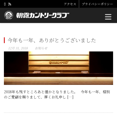
アクセス
プライバシーポリシー
Toggle
今年も一年、ありがとうございました
12月 31, 2018
お知らせ
2018年も残すところあと僅かとなりました。 今年も一年、格別
のご愛顧を賜りまして、厚くお礼申し […]