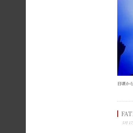
日頃から
FA
5月 17