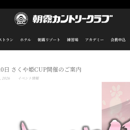
ストラン
ホテル
朝霧リゾート
練習場
アカデミー
会員申込
20日 さくや姫CUP開催のご案内
, 2026
イベント情報