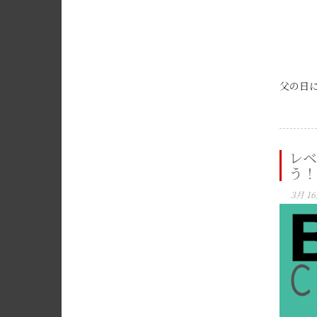
父の日に
レベ
う！
3月 16