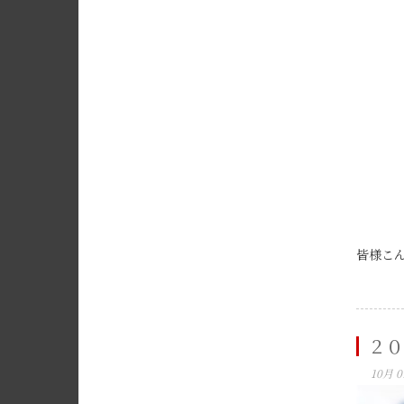
皆様こん
２０
10月 0