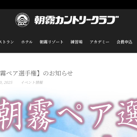
ストラン
ホテル
朝霧リゾート
練習場
アカデミー
会員申込
霧ペア選手権】のお知らせ
0, 2025
イベント情報