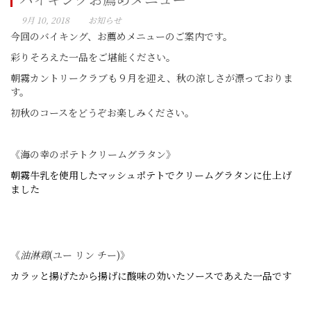
9月 10, 2018
お知らせ
今回のバイキング、お薦めメニューのご案内です。
彩りそろえた一品をご堪能ください。
朝霧カントリークラブも９月を迎え、秋の涼しさが漂っておりま
す。
初秋のコースをどうぞお楽しみください。
《海の幸のポテトクリームグラタン》
朝霧牛乳を使用したマッシュポテトで
クリームグラタンに仕上げ
ました
《
油淋鶏
(ユー リン チー)》
カラッと揚げたから揚げに
酸味の効いたソースであえた一品です