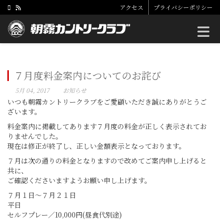
アクセス
プライバシーポリシー
Toggle
７月度料金案内についてのお詫び
5月 04, 2017
お知らせ
いつも朝霧カントリークラブをご愛顧いただき誠にありがとうご
ざいます。
料金案内に掲載してあります７月度の料金が正しく表示されてお
りませんでした。
現在は修正が終了し、正しい金額表示となっております。
７月は次の通りの料金となりますので改めてご案内申し上げると
共に、
ご確認くださいますようお願い申し上げます。
７月１日～７月２１日
平日
セルフプレー／10,000円(昼食代別途)