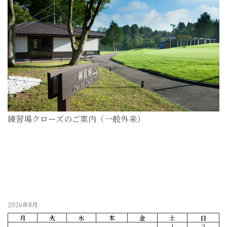
練習場クローズのご案内（一般外来）
2026-07-28
2026年8月
月
火
水
木
金
土
日
1
2