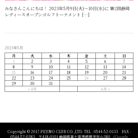
みなさんこんにちは！ 2023年5月9日(火)～10日(水)に 第2回静岡
レディースオープンゴルフトーナメント […]
2023年5月
月
火
水
木
金
土
日
1
2
3
4
5
6
7
8
9
10
11
12
13
14
15
16
17
18
19
20
21
22
23
24
25
26
27
28
29
30
31
« 4月
6月 »
Copyright © 2017.FUJINO CLUB CO.,LTD. TEL : 0544-52-0133 FAX :
0544-52-0383 〒418-0101 静岡県富士宮市根原字宝山380 （
Google