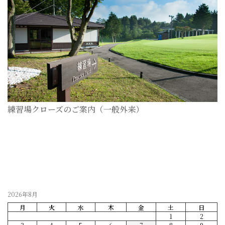
練習場クローズのご案内（一般外来）
2026-07-28
2026年8月
月
火
水
木
金
土
日
1
2