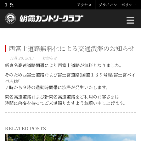
アクセス
プライバシーポリシー
Toggle
西富士道路無料化による交通渋滞のお知らせ
11月 20, 2013
お知らせ
新東名高速道路開通により西富士道路が無料となりました。
そのため西富士道路および富士宮道路(国道１３９号線/富士宮バイ
パス)が
７時から９時の通勤時間帯に渋滞が発生いたします。
東名高速道路および新東名高速道路をご利用のお客さまは
時間に余裕を持ってご来場賜りますようお願い申し上げます。
RELATED POSTS