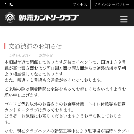
アクセス
プライバシーポリシー
Toggle
交通渋滞のお知らせ
5月 04, 2017
お知らせ
本栖湖付近で開催しております芝桜のイベントで、国道１３９号
線が富士宮方面および河口湖方面の両方面からの道路渋滞が早朝
より相当激しくなっております。
また、県道７１号線も交通量が多くなっております。
ご来場の際は到着時間に余裕をもってお越しくださいますようお
願い申し上げます。
ゴルフご予約以外のお客さまのお食事休憩、トイレ休憩等も朝霧
カントリークラブは承っております。
どうぞ、お気軽にお寄りくださいますようお待ち致しておりま
す。
なお、現在クラブハウスの新築工事中により駐車場が臨時クラブハ