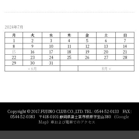
2024年7月
月
火
水
木
金
土
日
1
2
3
4
5
6
7
8
9
10
11
12
13
14
15
16
17
18
19
20
21
22
23
24
25
26
27
28
29
30
31
« 6月
8月 »
Copyright © 2017.FUJINO CLUB CO.,LTD. TEL : 0544-52-0133 FAX :
0544-52-0383 〒418-0101 静岡県富士宮市根原字宝山380 （
Google
Map
）
車および電車でのアクセス