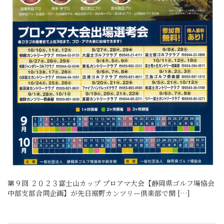
第９回 ２０２３富士山カップ プロアマ大会【静岡県ゴルフ場協会
中部支部合同企画】が先日裾野カンツリー倶楽部で開 […]