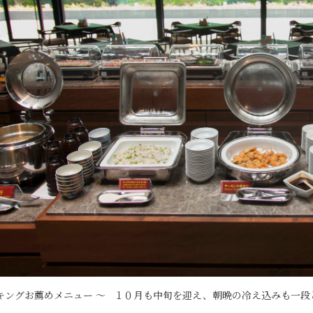
キングお薦めメニュー ～ １０月も中旬を迎え、朝晩の冷え込みも一段と