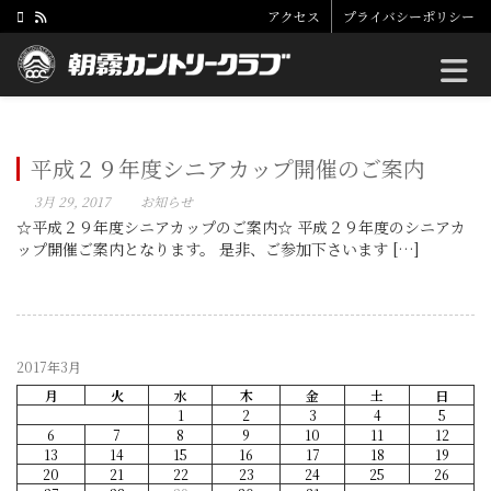
アクセス
プライバシーポリシー
Toggle
平成２９年度シニアカップ開催のご案内
3月 29, 2017
お知らせ
☆平成２９年度シニアカップのご案内☆ 平成２９年度のシニアカ
ップ開催ご案内となります。 是非、ご参加下さいます […]
2017年3月
月
火
水
木
金
土
日
1
2
3
4
5
6
7
8
9
10
11
12
13
14
15
16
17
18
19
20
21
22
23
24
25
26