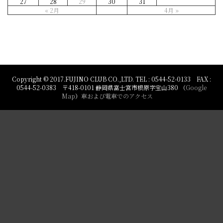
27
28
29
30
31
« 2月
4月 »
Copyright © 2017.FUJINO CLUB CO.,LTD. TEL : 0544-52-0133 FAX :
0544-52-0383 〒418-0101 静岡県富士宮市根原字宝山380 （
Google
Map
）
車および電車でのアクセス