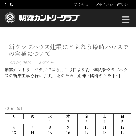
アクセス
プライバシーポリシー
Toggle
新クラブハウス建設にともなう臨時ハウスで
の営業について
6月 06, 2016
お知らせ
朝霧カントリークラブでは６月１８日より約一年間新クラブハウ
スの新築工事を行います。 そのため、別棟に臨時のクラ […]
2016年6月
月
火
水
木
金
土
日
1
2
3
4
5
6
7
8
9
10
11
12
13
14
15
16
17
18
19