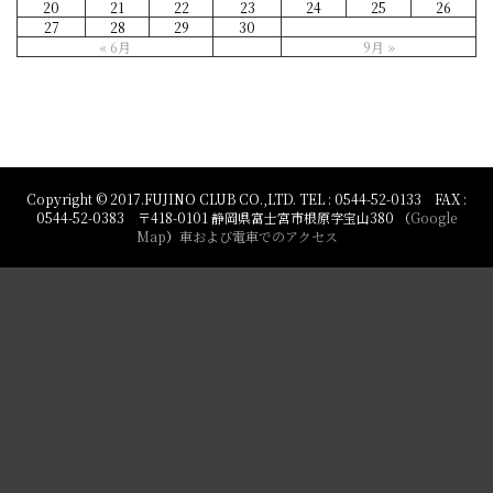
20
21
22
23
24
25
26
27
28
29
30
« 6月
9月 »
Copyright © 2017.FUJINO CLUB CO.,LTD. TEL : 0544-52-0133 FAX :
0544-52-0383 〒418-0101 静岡県富士宮市根原字宝山380 （
Google
Map
）
車および電車でのアクセス