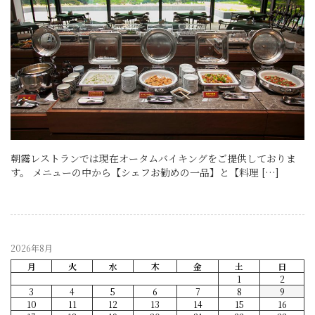
朝霧レストランでは現在オータムバイキングをご提供しておりま
す。 メニューの中から【シェフお勧めの一品】と【料理 […]
2026年8月
月
火
水
木
金
土
日
1
2
3
4
5
6
7
8
9
10
11
12
13
14
15
16