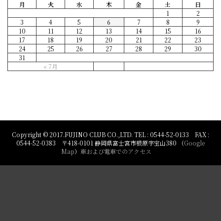
月
火
水
木
金
土
日
1
2
3
4
5
6
7
8
9
10
11
12
13
14
15
16
17
18
19
20
21
22
23
24
25
26
27
28
29
30
31
« 7月
Copyright © 2017.FUJINO CLUB CO.,LTD. TEL : 0544-52-0133 FAX :
0544-52-0383 〒418-0101 静岡県富士宮市根原字宝山380 （
Google
Map
）
車および電車でのアクセス