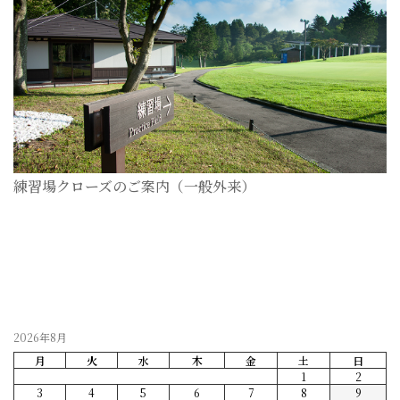
練習場クローズのご案内（一般外来）
2026-07-28
2026年8月
月
火
水
木
金
土
日
1
2
3
4
5
6
7
8
9