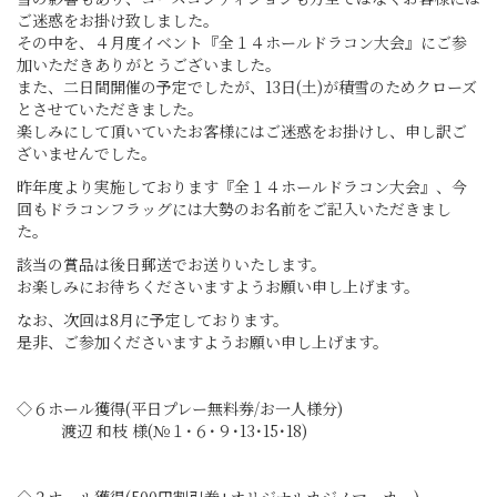
ご迷惑をお掛け致しました。
その中を、４月度イベント『全１４ホールドラコン大会』にご参
加いただきありがとうございました。
また、二日間開催の予定でしたが、13日(土)が積雪のためクローズ
とさせていただきました。
楽しみにして頂いていたお客様にはご迷惑をお掛けし、申し訳ご
ざいませんでした。
昨年度より実施しております『全１４ホールドラコン大会』、今
回もドラコンフラッグには大勢のお名前をご記入いただきまし
た。
該当の賞品は後日郵送でお送りいたします。
お楽しみにお待ちくださいますようお願い申し上げます。
なお、次回は8月に予定しております。
是非、ご参加くださいますようお願い申し上げます。
◇６ホール獲得(平日プレー無料券/お一人様分)
渡辺 和枝 様(№１･６･９･13･15･18)