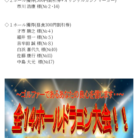
◇２ホール獲得(500円割引券+オリジナルカジノマーカー)
市川 浩康 様(№２･14)
◇１ホール獲得(昼食300円割引券)
才市 勝之 様(№４)
細井 恒一 様(№５)
吉牟田 誠 様(№８)
白浜 喜代久 様(№10)
佐藤 康行 様(№11)
中島 大元 様(№17)