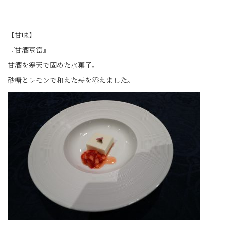
【甘味】
『甘酒豆富』
甘酒を寒天で固めた水菓子。
砂糖とレモンで和えた苺を添えました。