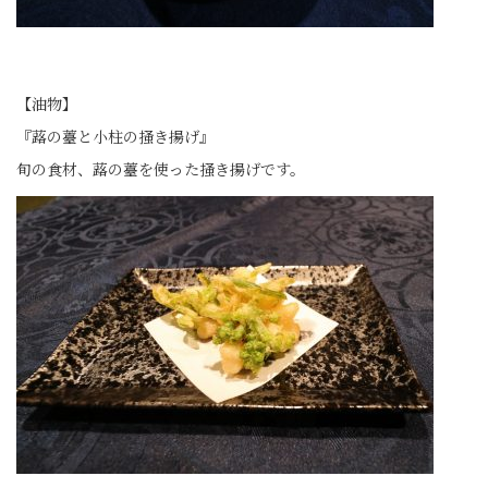
【油物】
『蕗の薹と小柱の掻き揚げ』
旬の食材、蕗の薹を使った掻き揚げです。