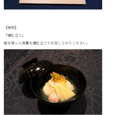
【椀物】
『潮仕立て』
蛤を使った真薯を潮仕立てでお召し上がりください。