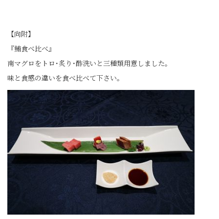
【向附】
『鮪食べ比べ』
南マグロをトロ･炙り･酢洗いと三種類用意しました。
味と食感の違いを食べ比べて下さい。