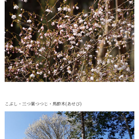
こぶし・三つ葉つつじ・馬酔木(あせび)