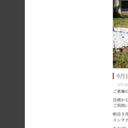
9月
9月 18
ご来場
日頃か
ご利用
明日９
メンテ