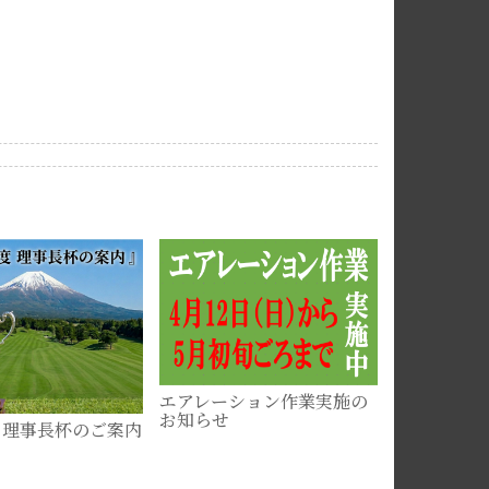
電話受付休
【２月７日
2026-02-07
エアレーション作業実施の
お知らせ
度 理事長杯のご案内
2026-04-12
13