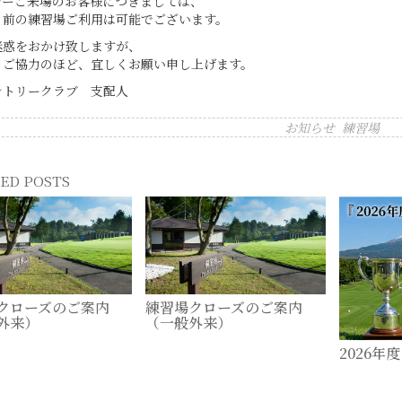
レーご来場のお客様につきましては、
ト前の練習場ご利用は可能でございます。
迷惑をおかけ致しますが、
、ご協力のほど、宜しくお願い申し上げます。
ントリークラブ 支配人
お知らせ
練習場
ED POSTS
クローズのご案内
練習場クローズのご案内
外来）
（一般外来）
07-28
2026-05-23
2026年
2026-04-