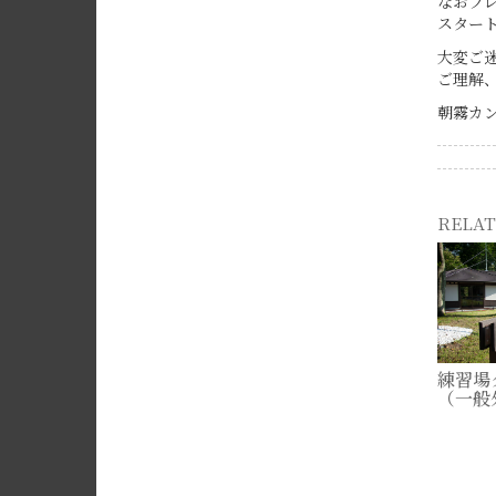
なおプ
スター
大変ご
ご理解
朝霧カ
RELAT
練習場
（一般
2026-