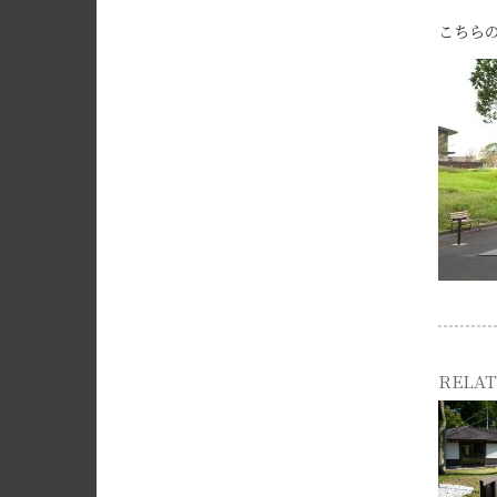
こちら
RELAT