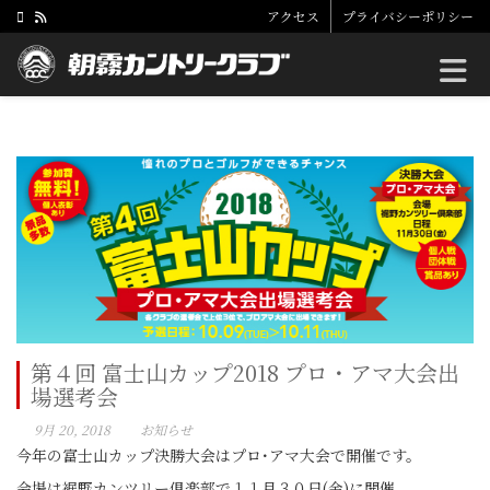
アクセス
プライバシーポリシー
Toggle
第４回 富士山カップ2018 プロ・アマ大会出
場選考会
9月 20, 2018
お知らせ
今年の富士山カップ決勝大会はプロ･アマ大会で開催です。
会場は裾野カンツリー倶楽部で１１月３０日(金)に開催。