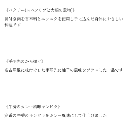
《バクテー(スペアリブと大根の煮物)》
骨付き肉を香辛料とニンニクを使用し手に込んだ身体にやさしい
料理です
《手羽先のから揚げ》
名古屋風に味付けした手羽先に柚子の風味をプラスした一品です
《牛蒡のカレー風味キンピラ》
定番の牛蒡のキンピラをカレー風味にして仕上げました