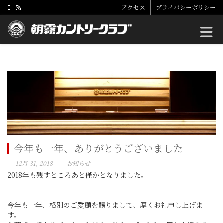
アクセス
プライバシーポリシー
Toggle
今年も一年、ありがとうございました
12月 31, 2018
お知らせ
2018年も残すところあと僅かとなりました。
今年も一年、格別のご愛顧を賜りまして、厚くお礼申し上げま
す。