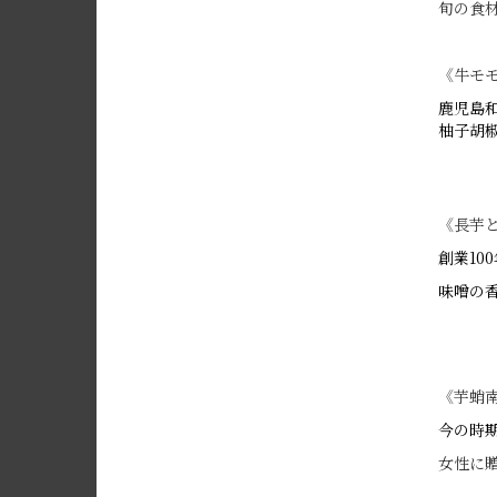
旬の食
《牛モ
鹿児島
柚子胡
《長芋と
創業10
味噌の
《芋蛸
今の時
女性に