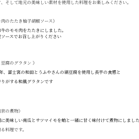
材、そして地元の美味しい素材を使用した料理をお楽しみください。
モ肉のたたき柚子胡椒ソース》
和牛のモモ肉をたたきにしました。
椒ソースでお召し上がりください
豆腐のグラタン 》
0年、富士宮の和田とうふやさんの絹豆腐を使用し
長芋の食感と
香りがする和風グラタンです
南京の煮物》
期に美味しい南瓜とサツマイモを
蛸と一緒に甘く味付けて煮物にしまし
贈る料理です。