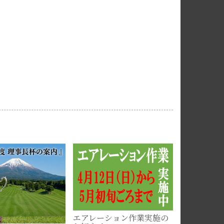
電話受付休
【２月７日
2026-02-07
エアレーション作業実施の