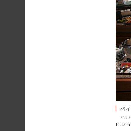
バイ
11月 18
11月バ