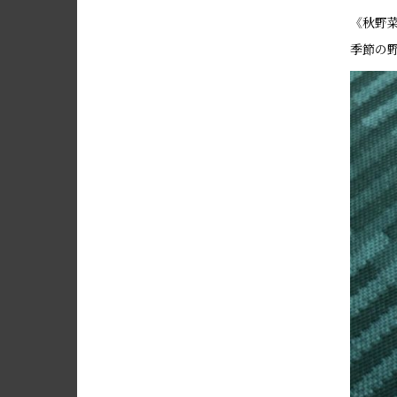
《秋野
季節の