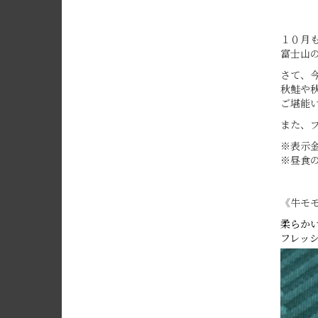
１０月
富士山
さて、
秋鮭や
ご堪能
また、
※表示金
※昼食の
《牛モ
柔らか
フレッ