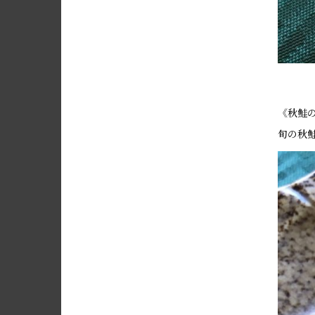
《秋鮭
旬の秋