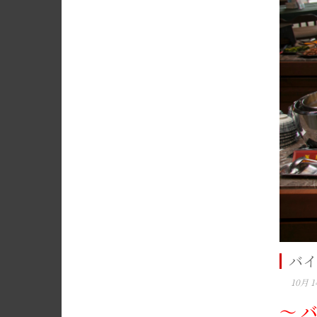
バイ
10月 14
～ 