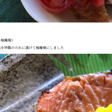
の柚庵焼》
鮭を特製のたれに漬けて
柚庵焼にしました