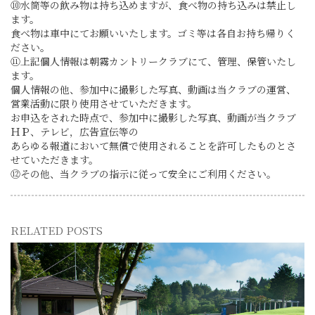
⑩水筒等の飲み物は持ち込めますが、食べ物の持ち込みは禁止し
ます。
食べ物は車中にてお願いいたします。ゴミ等は各自お持ち帰りく
ださい。
⑪上記個人情報は朝霧カントリークラブにて、管理、保管いたし
ます。
個人情報の他、参加中に撮影した写真、動画は当クラブの運営、
営業活動に限り使用させていただきます。
お申込をされた時点で、参加中に撮影した写真、動画が当クラブ
ＨＰ、テレビ，広告宣伝等の
あらゆる報道において無償で使用されることを許可したものとさ
せていただきます。
⑫その他、当クラブの指示に従って安全にご利用ください。
RELATED POSTS