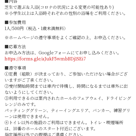
■内容
芝生で遊ぶ＆入浴(コロナの状況による変更の可能性あり)
※小学生以上は入浴時それぞれの性別の浴場をご利用ください。
■参加費用
1人/500円（税込・1歳未満無料）
※ホームページの遵守事項をよくご確認の上，お申込ください。
■応募方法
お申込み方法は、Googleフォームにてお申し込みください。
https://forms.gle/aJukF5wmbBDj1SEi7
■遵守事項
①定員（組数）が決まっており、ご参加いただけない場合がござ
いますがご了承ください。
②受付開始時間までは車内で待機し、時間になるまでは車外に出
ないようにしてください。
③利用できるのは案内されたホールのフェアウェイ、ドライビング
レンジのみです。
パッティンググリーン、ティーイングエリア、バンカー、練習グリ
ーンは使用できません。
④トイレ以外の施設のご利用はできません。トイレ・喫煙場所
は、10番のホールのスタート付近にございます。
指定場所以外での喫煙はご遠慮ください。