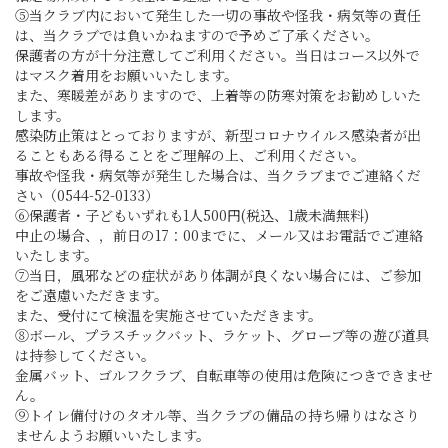
⑤当クラブ内において発生した一切の事故や怪我・病気等の責任
は、当クラブでは負いかねますので予めご了承ください。
保護者の方が十分注意してご利用ください。当日はコース以外で
はマスク着用をお願いいたします。
また、寒暖差がありますので、上着等の防寒対策をお勧めしいた
します。
感染防止策はとっておりますが、新型コロナウイルス感染者が出
ることもある得ることをご理解の上、ご利用ください。
事故や怪我・病気等が発生した場合は、当クラブまでご連絡くだ
さい（0544-52-0133）
⑥保護者・子どもいずれも1人500円(税込、1歳未満無料)
中止の場合、，前日の17：00までに、メール又はお電話でご連絡
いたします。
⑦当日，風邪などの症状があり体調が良くない場合には、ご参加
をご遠慮いただきます。
また、受付にて検温を実施させていただきます。
⑧ボール、プラスチックバット、ラケット、グローブ等の遊び道具
は持参してください。
金属バット、ゴルフクラブ、自転車等の使用は危険につきできませ
ん。
⑨トイレ備付けのタオル等、当クラブの備品の持ち帰りはなさり
ませんようお願いいたします。